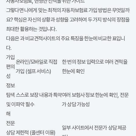
자동차보험료, 현명한 선택을 위한 가이드
그렇다면 나에게 맞는 최적의
자동차보험료
가입 방법은 무엇일까
요? 핵심은 자신의 상황과 성향을 고려하여 두 가지 방식의 장점을
최대한 활용하는 것입니다.
다이렉트 자동차보험
다음은
과 비교견적사이트의 주요 특징을 한눈에 비교한 표입니
다.
가입
온라인/모바일로 직접
한 번의 정보 입력으로 여러 견적을
편의
가입 (셀프 서비스)
한눈에 확인
성
정보
탐색
스스로 보장 내용과 특약
여러 보험사 정보 한눈에 확인, 전문
및 이
파악 필수
가 상담 가능성
해
전문
일부 사이트에서 전문가 상담 제공
상담
제한적 (콜센터 이용)