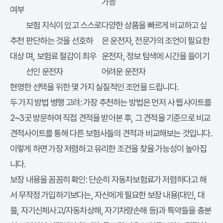
가능
여부
보험 지식이 있고 스스로
다양한 상품을 빠르게 비교하고 싶
추천
판단하는 것을 선호하
은 운전자, 전문가의 조언이 필요한
대상
며, 보험료 절감이 최우
운전자, 정보 탐색에 시간을 들이기
선인 운전자
어려운 운전자
현명한 선택을 위한 몇 가지 실질적인 조언을 드립니다.
다이렉트 보험
두 가지 방법 병행 고려:
가장 추천하는 방법은 먼저
사 웹사이트를
2~3곳 방문하여 직접 견적을 받아본 후, 그 견적을 기준으로 비교
견적사이트를 통해 다른 보험사들의 견적과 비교해보는 것입니다.
이렇게 하면 가장 저렴하고 유리한 조건을 찾을 가능성이 높아집
니다.
보장 내용을 꼼꼼히 확인:
단순히
자동차보험료
가 저렴하다고 해
서 무작정 가입하기보다는, 자신에게 필요한 보장 내용(대인, 대
물, 자기신체사고/자동차상해, 자기차량손해 등)과 특약들을 충분