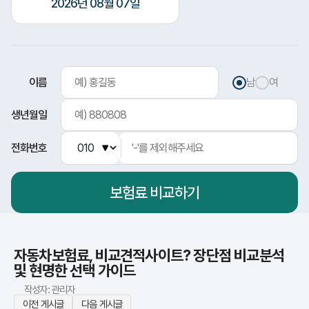
2026년 08월 07일
이름
남
여
생년월일
전화번호
보험료
비교하기
다이렉트 vs
자동차보험료,
비교견적사이트? 장단점 비교분석
및 현명한 선택 가이드
작성자: 관리자
이전 게시글
다음 게시글