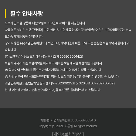
매년 오르는 자동차보험료, 비교견적사이트로 확실히 잡는 5가지 방법
필수 안내사항
자동차보험료비교견적사이트 직접 써보니: 20만원 절약 성공한 리얼 후기
오프라인 보험 상품에 대한 보험료 비교견적 서비스를 제공합니다.
자동차보험료비교견적사이트, 왜 지금 바로 사용해야 할까요?
차통령은 서비스 브랜드명이며, 보험 상담 및 보험상품 안내는 ㈜쇼엠인슈어런스 보험대리점 또는 소속
모집종사자를 통해 진행됩니다.
손해 없이 자동차보험료비교견적사이트 선택하는 방법: 인기 사이트 전격 비교!
상기 내용은 (주)쇼엠인슈어런스의 의견이며, 계약체결에 따른 이익 또는 손실은 보험계약자 등에게 귀
속됩니다.
내게 딱 맞는 자동차보험료, 비교견적사이트로 찾는 5가지 핵심 팁
(주)쇼엠인슈어런스 보험대리점(등록번호 제2025030014호)
보험계약자가 기존 보험계약을 해지하고 새로운 보험계약을 체결하는 과정에서
자동차보험료비교견적사이트, 직접 써보니 놀라운 결과! (솔직 후기)
① 질병이력, 연령증가 등으로 가입이 거절되거나 보험료가 인상될 수 있습니다.
② 가입 상품에 따라 새로운 면책기간 적용 및 보장 제한 등 기타 불이익이 발생할 수 있습니다.
복잡한 자동차보험료 계산? 비교견적사이트로 한 번에 끝내는 노하우
쇼엠인슈어런스 준법감시인 심의필 제M-20260829호 (2026.08.03~2027.08.02)
본 광고는 광고심의기준을 준수하였으며, 유효기간은 심의일로부터 1년입니다.
자동차보험료비교견적사이트, 왜 꼭 써야 할까? 숨겨진 보험료 절약 꿀팁!
내 차 보험료 최저가 만들기: 자동차보험료비교견적사이트 200% 활용 가이드
복잡한 자동차 보험료 비교견적, 초보자도 쉽게 따라하는 핵심 노하우 대공개
차통령 | 사업자등록번호 : 833-88-03540
Copyright (c) 2026 차통령 All rights reserved.
자동차보험료 비교견적, 여러 사이트 중 나에게 딱 맞는 선택 기준은?
[개인정보처리방침]