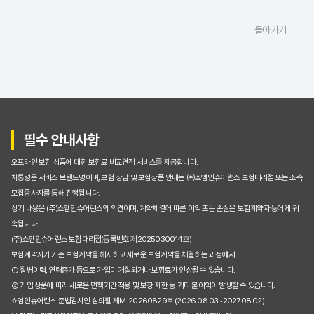
자동차보험료비교견적, 갱신할 때마다 손해 보는 이유와 성공적인 절약 전략
돌아가기
수많은 자동차보험료비교견적사이트, 나에게 딱 맞는 곳 고르는 현명한 기준
초보도 뚝딱! 자동차보험료비교견적사이트 100% 활용 꿀팁
놓치면 손해! 자동차보험료 비교견적사이트 이용 시 주의할 점
자동차보험료 비교견적사이트, 정말 최저가 찾아줄까? (궁금증 해결)
필수 안내사항
내게 맞는 자동차보험료비교견적사이트는? 핵심 기능 비교 분석
오프라인 보험 상품에 대한 보험료 비교견적 서비스를 제공합니다.
이용 후기: 자동차보험료비교견적사이트로 30만원 아낀 솔직 후기
차통령은 서비스 브랜드명이며, 보험 상담 및 보험상품 안내는 ㈜쇼엠인슈어런스 보험대리점 또는 소속
모집종사자를 통해 진행됩니다.
초보도 뚝딱! 자동차보험료 비교견적사이트 100% 활용해 보험료 줄이는 꿀팁
상기 내용은 (주)쇼엠인슈어런스의 의견이며, 계약체결에 따른 이익 또는 손실은 보험계약자 등에게 귀
속됩니다.
자동차보험료 비교견적사이트, 정말 최저가일까? 숨겨진 진실 파헤치기
(주)쇼엠인슈어런스 보험대리점(등록번호 제2025030014호)
보험계약자가 기존 보험계약을 해지하고 새로운 보험계약을 체결하는 과정에서
매년 오르는 자동차보험료, 비교견적사이트로 확실히 잡는 5가지 방법
① 질병이력, 연령증가 등으로 가입이 거절되거나 보험료가 인상될 수 있습니다.
② 가입 상품에 따라 새로운 면책기간 적용 및 보장 제한 등 기타 불이익이 발생할 수 있습니다.
자동차보험료비교견적사이트 직접 써보니: 20만원 절약 성공한 리얼 후기
쇼엠인슈어런스 준법감시인 심의필 제M-20260829호 (2026.08.03~2027.08.02)