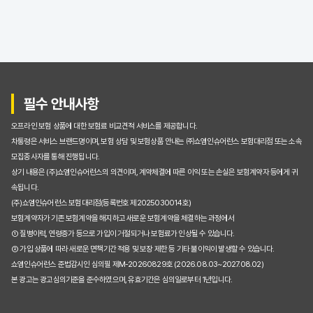
수많은 자동차보험료비교견적사이트, 나에게 딱 맞는 곳 고르는 현명한 기준
초보도 뚝딱! 자동차보험료비교견적사이트 100% 활용 꿀팁
놓치면 손해! 자동차보험료 비교견적사이트 이용 시 주의할 점
자동차보험료 비교견적사이트, 정말 최저가 찾아줄까? (궁금증 해결)
필수 안내사항
내게 맞는 자동차보험료비교견적사이트는? 핵심 기능 비교 분석
오프라인 보험 상품에 대한 보험료 비교견적 서비스를 제공합니다.
이용 후기: 자동차보험료비교견적사이트로 30만원 아낀 솔직 후기
차통령은 서비스 브랜드명이며, 보험 상담 및 보험상품 안내는 ㈜쇼엠인슈어런스 보험대리점 또는 소속
모집종사자를 통해 진행됩니다.
초보도 뚝딱! 자동차보험료 비교견적사이트 100% 활용해 보험료 줄이는 꿀팁
상기 내용은 (주)쇼엠인슈어런스의 의견이며, 계약체결에 따른 이익 또는 손실은 보험계약자 등에게 귀
속됩니다.
자동차보험료 비교견적사이트, 정말 최저가일까? 숨겨진 진실 파헤치기
(주)쇼엠인슈어런스 보험대리점(등록번호 제2025030014호)
보험계약자가 기존 보험계약을 해지하고 새로운 보험계약을 체결하는 과정에서
매년 오르는 자동차보험료, 비교견적사이트로 확실히 잡는 5가지 방법
① 질병이력, 연령증가 등으로 가입이 거절되거나 보험료가 인상될 수 있습니다.
② 가입 상품에 따라 새로운 면책기간 적용 및 보장 제한 등 기타 불이익이 발생할 수 있습니다.
자동차보험료비교견적사이트 직접 써보니: 20만원 절약 성공한 리얼 후기
쇼엠인슈어런스 준법감시인 심의필 제M-20260829호 (2026.08.03~2027.08.02)
본 광고는 광고심의기준을 준수하였으며, 유효기간은 심의일로부터 1년입니다.
자동차보험료비교견적사이트, 왜 지금 바로 사용해야 할까요?
손해 없이 자동차보험료비교견적사이트 선택하는 방법: 인기 사이트 전격 비교!