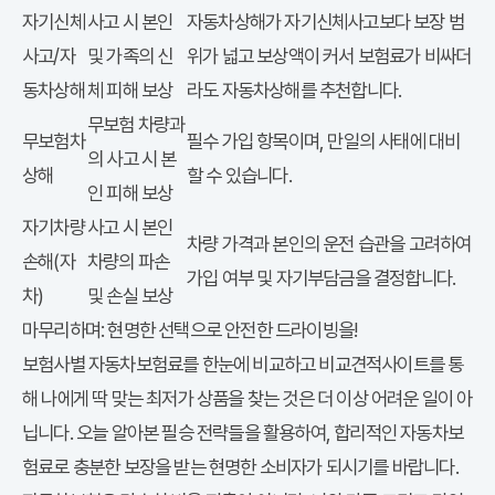
자기신체
사고 시 본인
자동차상해가 자기신체사고보다 보장 범
사고/자
및 가족의 신
위가 넓고 보상액이 커서 보험료가 비싸더
동차상해
체 피해 보상
라도 자동차상해를 추천합니다.
무보험 차량과
무보험차
필수 가입 항목이며, 만일의 사태에 대비
의 사고 시 본
상해
할 수 있습니다.
인 피해 보상
자기차량
사고 시 본인
차량 가격과 본인의 운전 습관을 고려하여
손해(자
차량의 파손
가입 여부 및 자기부담금을 결정합니다.
차)
및 손실 보상
마무리하며: 현명한 선택으로 안전한 드라이빙을!
보험사별 자동차보험료
를 한눈에 비교하고
비교견적사이트
를 통
해
나에게 딱 맞는 최저가
상품을 찾는 것은 더 이상 어려운 일이 아
닙니다. 오늘 알아본
필승 전략
들을 활용하여, 합리적인
자동차보
험료
로 충분한 보장을 받는 현명한 소비자가 되시기를 바랍니다.