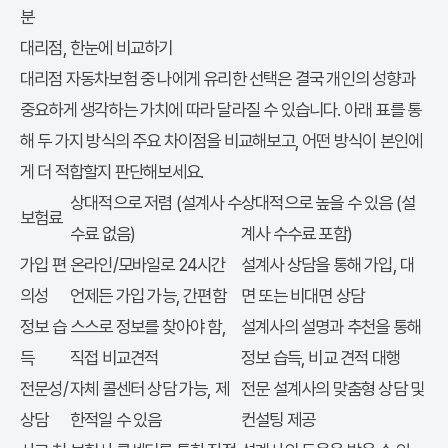
분
다이렉트 vs
대리점, 한눈에 비교하기
다이렉트와
대리점 자동차보험 중 나에게 유리한 선택은 결국 개인의 성향과
중요하게 생각하는 가치에 따라 달라질 수 있습니다. 아래 표를 통
해 두 가지 방식의 주요 차이점을 비교해보고, 어떤 방식이 본인에
게 더 적합할지 판단해보세요.
상대적으로 저렴 (설계사 수
상대적으로 높을 수 있음 (설
보험료
수료 없음)
계사 수수료 포함)
가입 편
온라인/모바일로 24시간
설계사 상담을 통해 가입, 대
의성
언제든 가입 가능, 간편함
면 또는 비대면 상담
정보 습
스스로 정보를 찾아야 함,
설계사의 설명과 추천을 통해
득
직접 비교견적
정보 습득, 비교 견적 대행
전문성/
자체 콜센터 상담 가능, 제
전문 설계사의 맞춤형 상담 및
상담
한적일 수 있음
컨설팅 제공