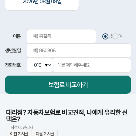
2026년 08월 08일
이름
남
여
생년월일
전화번호
보험료
비교하기
다이렉트 vs
대리점? 자동차보험료 비교견적, 나에게 유리한 선
택은?
작성자: 관리자
이전 게시글
다음 게시글