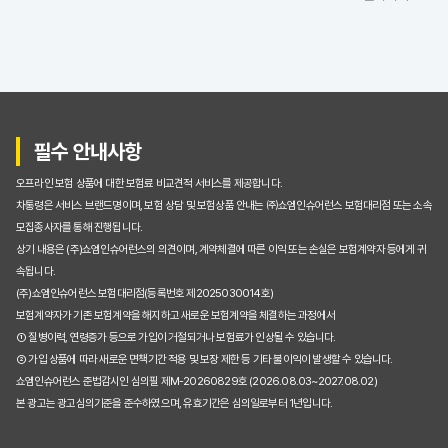
수많은 자동차보험료비교견적사이트, 나에게 딱 맞는 곳 고르는 현명한 기준
초보도 뚝딱! 자동차보험료비교견적사이트 100% 활용 꿀팁
놓치면 손해! 자동차보험료 비교견적사이트 이용 시 주의할 점
자동차보험료 비교견적사이트, 정말 최저가 찾아줄까? (궁금증 해결)
필수 안내사항
내게 맞는 자동차보험료비교견적사이트는? 핵심 기능 비교 분석
오프라인 보험 상품에 대한 보험료 비교견적 서비스를 제공합니다.
이용 후기: 자동차보험료비교견적사이트로 30만원 아낀 솔직 후기
차통령은 서비스 브랜드명이며, 보험 상담 및 보험상품 안내는 ㈜쇼엠인슈어런스 보험대리점 또는 소속
모집종사자를 통해 진행됩니다.
초보도 뚝딱! 자동차보험료 비교견적사이트 100% 활용해 보험료 줄이는 꿀팁
상기 내용은 (주)쇼엠인슈어런스의 의견이며, 계약체결에 따른 이익 또는 손실은 보험계약자 등에게 귀
속됩니다.
자동차보험료 비교견적사이트, 정말 최저가일까? 숨겨진 진실 파헤치기
(주)쇼엠인슈어런스 보험대리점(등록번호 제2025030014호)
보험계약자가 기존 보험계약을 해지하고 새로운 보험계약을 체결하는 과정에서
매년 오르는 자동차보험료, 비교견적사이트로 확실히 잡는 5가지 방법
① 질병이력, 연령증가 등으로 가입이 거절되거나 보험료가 인상될 수 있습니다.
② 가입 상품에 따라 새로운 면책기간 적용 및 보장 제한 등 기타 불이익이 발생할 수 있습니다.
자동차보험료비교견적사이트 직접 써보니: 20만원 절약 성공한 리얼 후기
쇼엠인슈어런스 준법감시인 심의필 제M-20260829호 (2026.08.03~2027.08.02)
본 광고는 광고심의기준을 준수하였으며, 유효기간은 심의일로부터 1년입니다.
자동차보험료비교견적사이트, 왜 지금 바로 사용해야 할까요?
손해 없이 자동차보험료비교견적사이트 선택하는 방법: 인기 사이트 전격 비교!