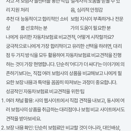
사고 처
보험사 콜센터를 통한 직접
설계사의 도움을 받을 수 있
리 지원
처리
음, 심리적 안정감
추천 대
능동적이고 합리적인 소비
보험 지식이 부족하거나 전문
상
를 선호하는 분
가의 도움이 필요한 분
나에게 유리한 자동차보험료 비교견적, 어떻게 시작할까요?
다이렉트
궁극적으로 나에게 가장 합리적이고 유리한 선택을 하려면,
대리
점 두 가지 방식을 모두 활용하여 자동차보험료 비교견적을 진행
하는 것이 가장 현명합니다. 단순히 '어디가 더 싸다'는 이야기에 의
존하기보다는, 직접 여러 보험사의 상품을 비교해보고 나에게 필
요한 보장 내용과 특약을 꼼꼼히 따져보는 과정이 중요합니다.
성공적인 자동차보험료 비교견적을 위한 팁
다이렉트 보험
여러 채널 활용:
사의 웹사이트에서 직접 견적을 내보고, 동시에 여
러 보험사의 상품을 취급하는 대리점이나 보험 비교 사이트에서도
견적을 받아보세요.
보장 내용 확인: 단순히 보험료만 비교할 것이 아니라, 대인배상,